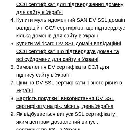
ССЛ сертифікат для підтвердження домену
для сайту в Україні
Купити мультидоменний SAN DV SSL домаін
валідаційні ССЛ сертифікат, що підтверджує
кілька доменів для сайту в Україні
Купити Wildcard DV SSL домаін валідаційні
ССЛ сертифікат що підтверджує домен та
всі субдомени для сайту в Україні
Замовлення DV сертифіката ССЛ для
підпису сайту в Україні
Ціни на DV SSL сертифікати різного рівня в
Україні
Вартість покупки і використання DV SSL
сертифікату на рік, місяць, день Україна
Як відбувається випуск SSL сертифікату і
яким центрам дозволений випуск
сертифікатів SSL в Україні